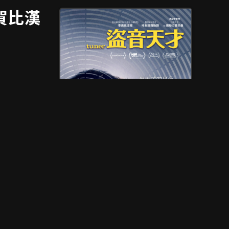
賀比漢
道爾Leo
，將於6月5
透過細微聲響
上映
2026 年 06 月 05 日
其中，經歷
類型
劇情、愛情、懸疑、犯罪