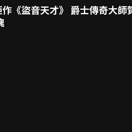
師賀比漢考克 驚喜客串
作《盜音天才》 爵士傳奇大師
魂
導、傳奇影帝達斯汀霍夫曼Dustin Hoffman與英國人氣新星李奧伍
er)，以「聲音」作為敘事核心，打造少見以聽覺主導的沉浸式觀影體驗
演的鋼琴調音師，擁有極致敏銳的聽覺能力，意外發現自己能
動。隨著劇情推進，男主角逐漸失控的感官，也讓觀眾宛如置身