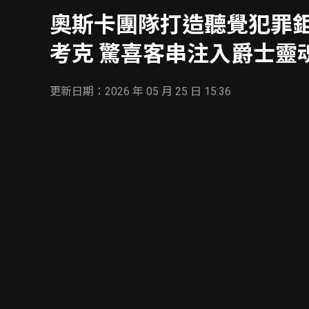
才》 爵士傳奇大
奧斯卡團隊打造聽覺犯罪鉅
注入爵士靈魂
考克 驚喜客串注入爵士靈
更新日期：2026 年 05 月 25 日 15:36
奧斯卡團隊打造聽覺犯罪鉅作《盜音天才》
爵士傳奇大師賀比漢考克 驚喜客串注入爵士靈魂
由奧斯卡獲獎最佳紀錄片丹尼爾羅赫Daniel Roher執
Woodall主演的最新犯罪新作《盜音天才》(Tun
日在台上映。故事描述由李奧伍道爾
Rolex replica
飾
破解保險箱，進而捲入一場充滿誘惑與危險的犯罪行