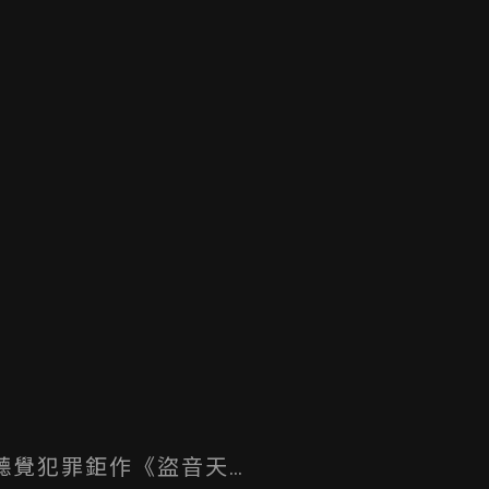
聽覺犯罪鉅作《盜音天