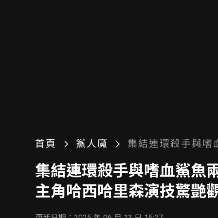
首頁
鯊人魔
集結連環殺手與嗜
《鯊人魔》現正熱
集結連環殺手與嗜血鯊魚兩
演技驚艷觀眾獲致
主角哈西哈里森演技驚艷
更新日期：2025 年 06 月 13 日 15:27