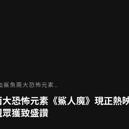
血鯊魚兩大恐怖元素
映中 女主角哈西哈里森
大恐怖元素《鯊人魔》現正熱映
盛讚
觀眾獲致盛讚