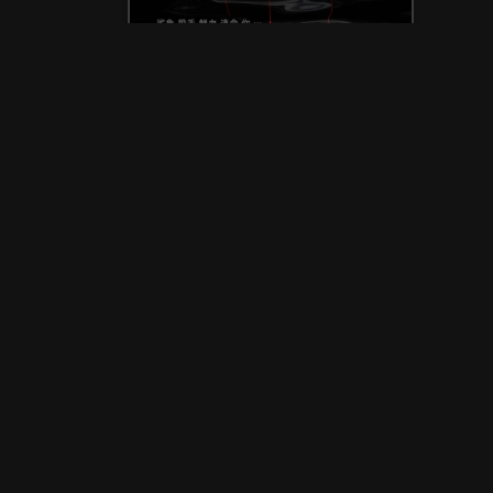
，將帶給觀眾
亦高度讚
程，絕對讓恐
line》更指
，並躋身鯊
強果敢、絕不向
棄身體部分
令我緊張到
身是血，看著
上映
2025 年 06 月 13 日
類型
恐怖、災難、驚悚
語言
英語
片中懸吊於
分級
輔導級
。導演西恩
導演
西恩拜恩
了鯊魚作為
演員
傑寇特尼
哈西哈里森
的雙重盛
喬許休斯頓