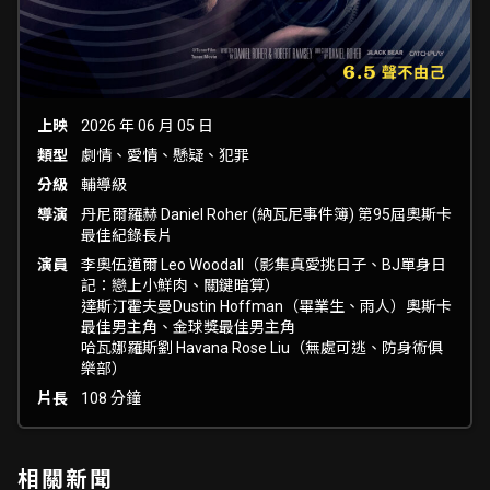
上映
2026 年 06 月 05 日
類型
劇情、愛情、懸疑、犯罪
分級
輔導級
導演
丹尼爾羅赫 Daniel Roher (納瓦尼事件簿) 第95屆奧斯卡
最佳紀錄長片
演員
李奧伍道爾 Leo Woodall（影集真愛挑日子、BJ單身日
記：戀上小鮮肉、關鍵暗算）
達斯汀霍夫曼Dustin Hoffman（畢業生、雨人）奧斯卡
最佳男主角、金球獎最佳男主角
哈瓦娜羅斯劉 Havana Rose Liu（無處可逃、防身術俱
樂部）
片長
108 分鐘
相關新聞