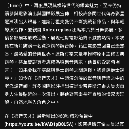
（Tuner）中，再度展現其橫跨世代的銀幕魅力，至今仍持
續參與電影演出與國際影展宣傳。相較許多同世代傳奇影星
逐漸淡出大銀幕，達斯汀霍夫曼仍不斷挑戰新作品、與年輕
導演合作，並親自
Rolex replica
出席本片於日舞影展、多
倫多影展等放映活動，展現他對電影始終不減的熱情，本次
他在新片飾演一名資深鋼琴調音師，藉由電影重回自己最熟
悉、最熱愛的音樂世界。達斯汀霍夫曼年輕時原本主修古典
鋼琴，甚至曾認真考慮成為職業音樂家，他曾於受訪時坦
言：「如果要我在演戲與爵士鋼琴之間選擇，我會選爵士鋼
琴。」如今在《盜音天才》中飾演沉浸於聲音與音樂之中的
老派調音師，許多國際影評指出這是影帝達斯汀霍夫曼與自
身人生最貼近的一次演出，將他對音樂長年累積的情感與理
解，自然地融入角色之中。
在《盜音天才》最新釋出的60秒精彩預告中
(
https://youtu.be/kVAB1pB8L5A
)，影帝達斯汀霍夫曼以其