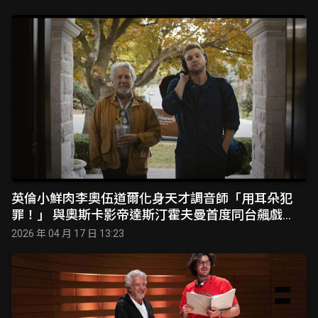
英倫小鮮肉李奧伍道爾化身天才調音師「用耳朵犯
罪！」 與奧斯卡影帝達斯汀霍夫曼首度同台飆戲
《盜音天才》靠絕對音感破解保險箱 6月5日正式上
2026 年 04 月 17 日 13:23
映