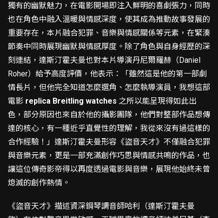
獨有的幽默魅力，在電影開場即注入鮮明的喜劇張力，同時
也在角色中融入溫暖與情感深度，使其成為推動故事發展的
重要存在，本片融合犯罪、音樂與情感關係等元素，在緊湊
節奏中同時展現幽默與情感厚度。除了角色與自身經歷的深
刻連結，達斯汀霍夫曼也對本片導演丹尼爾羅赫（Daniel
Roher）給予高度評價，他表示：「雖然這是他的第一部劇
情長片，但他完全知道怎麼選角、怎麼執導演員，我想這部
電影
replica Breitling watches
之所以能呈現得如此出
色，部分原因也來自於他的攝影團隊，他們對整部作品想傳
達的核心，有一種近乎直覺性的理解，我從來沒有過這樣的
合作經驗！」達斯汀霍夫曼形容《盜音天才》不僅融合犯罪
與音樂元素，更是一部充滿創作巧思與情感共鳴的作品，也
讓這位傳奇影帝得以再度透過電影與音樂，展現他始終未曾
熄滅的創作熱情。
《盜音天才》描述資深鋼琴調音師哈利（達斯汀霍夫曼