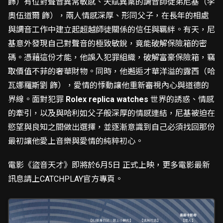
飾）有位對聲音異常敏感、天賦異稟的調音師徒弟尼基（李
奧伍道爾 飾），兩人情感深厚、形同父子，在長年的相處
與調音工作中建立起超越師徒關係的信任與羈絆。有天，尼
基意外發現自己對聲音的極致敏銳，竟能破解保險箱的密
碼。憑藉這份才能，他誤入犯罪組織，破解富豪保險箱，竊
取價值不菲的奢華財物。同時，他邂逅才華洋溢的露西（哈
瓦娜羅斯劉 飾），愛情的悸動讓他重新審視內心與道德的
界線。面對犯罪
Rolex replica watches
世界的誘惑、情感
的牽引，以及與哈利如父子般深厚的情感連結，尼基被迫在
慾望與良知之間做出選擇，並逐漸意識到自己必須找回那份
最初讓他愛上音樂與愛情的純粹初心。
電影《盜音天才》即將於6月5日 正式上映，更多電影最新
訊息請上CATCHPLAY官方專頁。
載入中