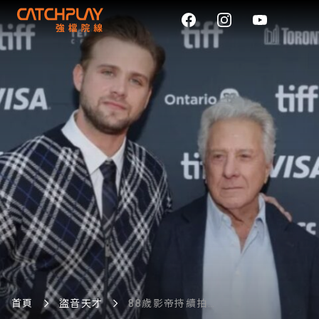
首頁
盜音天才
88歲影帝持續拍片
跑影展 橫跨犯罪