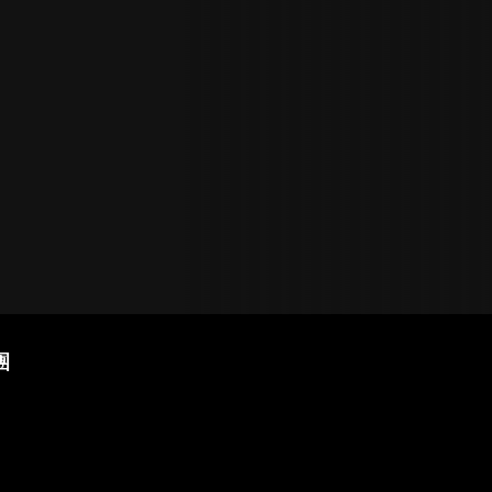
載入中
團