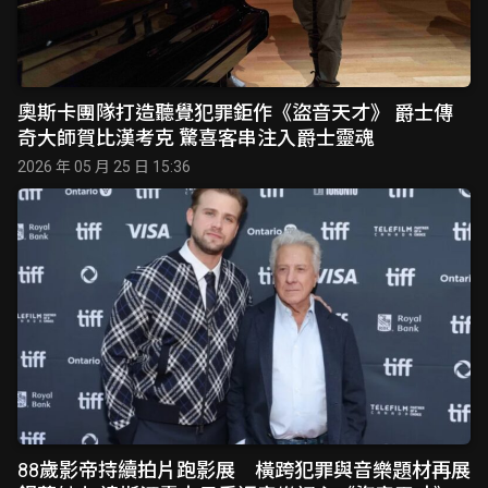
奧斯卡團隊打造聽覺犯罪鉅作《盜音天才》 爵士傳
奇大師賀比漢考克 驚喜客串注入爵士靈魂
2026 年 05 月 25 日 15:36
88歲影帝持續拍片跑影展 橫跨犯罪與音樂題材再展