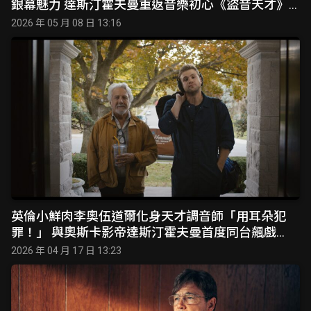
銀幕魅力 達斯汀霍夫曼重返音樂初心《盜音天才》6
月5日登台上映
2026 年 05 月 08 日 13:16
英倫小鮮肉李奧伍道爾化身天才調音師「用耳朵犯
罪！」 與奧斯卡影帝達斯汀霍夫曼首度同台飆戲
《盜音天才》靠絕對音感破解保險箱 6月5日正式上
2026 年 04 月 17 日 13:23
載入中
映