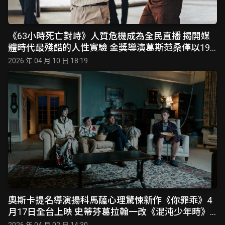
《63小時死亡對峙》人質危機成為全民直播 揭開媒
體時代最殘酷的人性實驗 金獎導演葛斯范桑僅以19
天拍攝完成 打造最貼近真實的犯罪對峙現場
2026 年 04 月 10 日 18:19
奧斯卡提名導演揚科馬薩心理驚悚新作《你罪乖》4
月17日全台上映 史蒂芬葛拉翰一改《混沌少年時》
心碎父親形象 展現不寒而慄顛峰演技