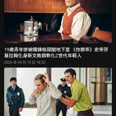
19歲青年慘被鐵鍊栓頸關地下室 《你罪乖》史帝芬
葛拉翰化身斯文敗類教化Z世代年輕人
2026 年 04 月 10 日 18:22