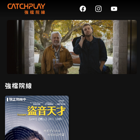
強檔院線
現正熱映中