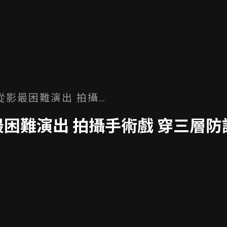
從影最困難演出 拍攝手
飆汗 體會醫護辛勞
困難演出 拍攝手術戲 穿三層防
腔外科醫生，在正式預告中的一句台詞「爸爸要等病人好了之後
也是落下了男兒淚；想起在電影中最困難的戲，他直呼那場「手