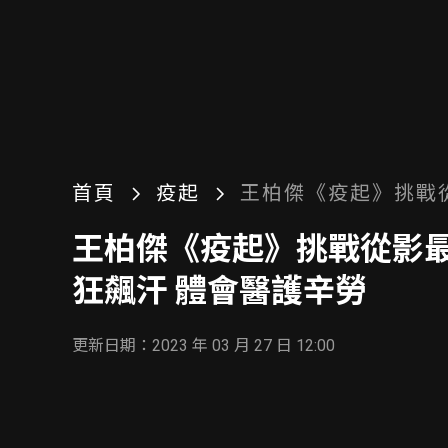
首頁
疫起
王柏傑《疫起》挑戰
術戲 穿三層防護衣狂
王柏傑《疫起》挑戰從影最
狂飆汗 體會醫護辛勞
更新日期：2023 年 03 月 27 日 12:00
備受矚目的演員王柏傑在最新電影《疫起》中飾演胸
呀」讓人熱淚盈眶，他坦言，在錄音室配音時，自己