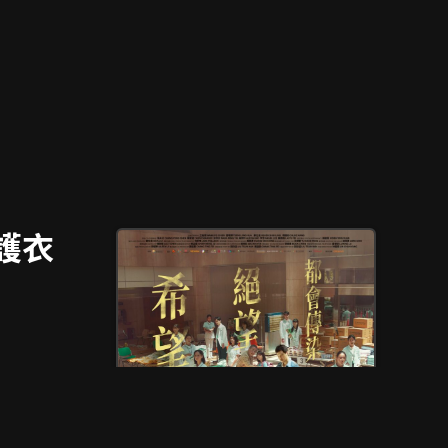
護衣
才可以離開
術戲」是他